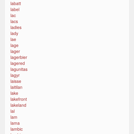
labatt
label
lac
lacs
ladies
lady
lae
lage
lager
lagerbier
lagered
lagunitas
lagyr
laisse
laitilan
lake
lakefront
lakeland
lal
lam
lama
lambic