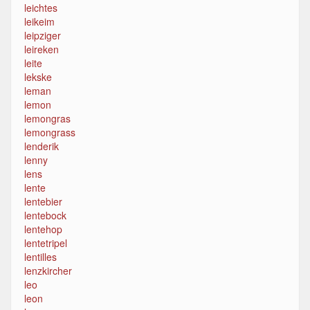
leichtes
leikeim
leipziger
leireken
leite
lekske
leman
lemon
lemongras
lemongrass
lenderik
lenny
lens
lente
lentebier
lentebock
lentehop
lentetripel
lentilles
lenzkircher
leo
leon