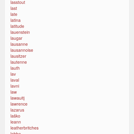
lasstout
last
late
latina
latitude
lauenstein
laugar
lausanne
lausannoise
lausitzer
lautenne
lauth
lav
laval
lavni
law
lawauitj
lawrence
lazarus
laško
leann
leatherbritches
lebbe