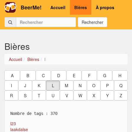
BeerMe!
Accueil
Bières
À propos
Rechercher
Bières
Accueil
Bières
l
A
B
C
D
E
F
G
H
I
J
K
L
M
N
O
P
Q
R
S
T
U
V
W
X
Y
Z
Nombre de tags : 370
l23
laakdalse