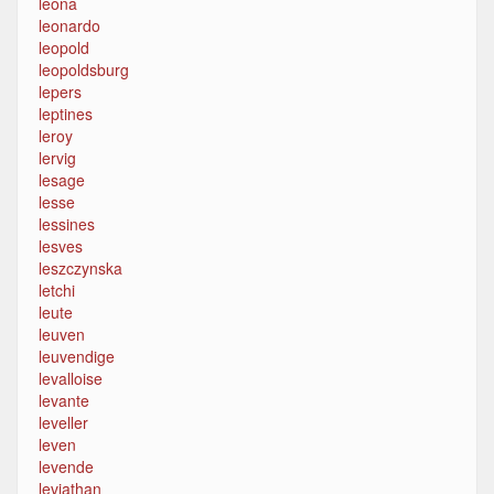
leona
leonardo
leopold
leopoldsburg
lepers
leptines
leroy
lervig
lesage
lesse
lessines
lesves
leszczynska
letchi
leute
leuven
leuvendige
levalloise
levante
leveller
leven
levende
leviathan