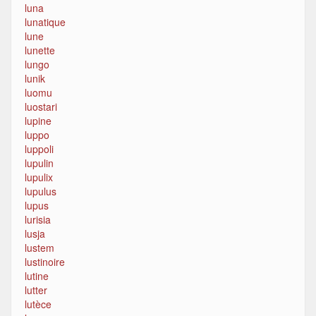
luna
lunatique
lune
lunette
lungo
lunik
luomu
luostari
lupine
luppo
luppoli
lupulin
lupulix
lupulus
lupus
lurisia
lusja
lustem
lustinoire
lutine
lutter
lutèce