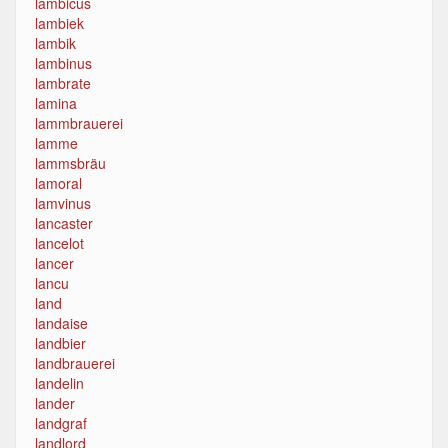
lambicus
lambiek
lambik
lambinus
lambrate
lamina
lammbrauerei
lamme
lammsbräu
lamoral
lamvinus
lancaster
lancelot
lancer
lancu
land
landaise
landbier
landbrauerei
landelin
lander
landgraf
landlord