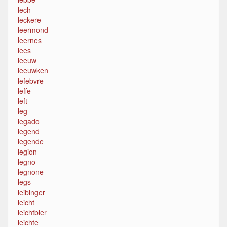
lech
leckere
leermond
leernes
lees
leeuw
leeuwken
lefebvre
leffe
left
leg
legado
legend
legende
legion
legno
legnone
legs
leibinger
leicht
leichtbier
leichte