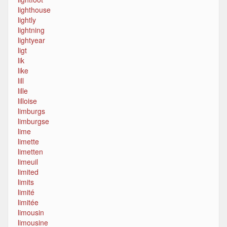
lighthouse
lightly
lightning
lightyear
ligt
lik
like
lill
lille
lilloise
limburgs
limburgse
lime
limette
limetten
limeuil
limited
limits
limité
limitée
limousin
limousine