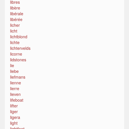
libres
libère
libérale
libérée
licher
licht
lichtblond
lichte
lichtervelds
licorne
lidstones
lie
liebe
liefmans
lienne
lierre
lieven
lifeboat
lifter
liger
ligera
light
lightfoot