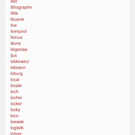
liter
lithographe
little
lituanie
live
liverpool
livinus
lièvre
liégeoise
ljus
lobkowicz
lobsann
loburg
local
locale
loch
locher
locker
locky
loco
loewak
logistik
lohrer