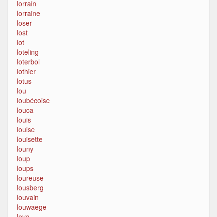
lorrain
lorraine
loser
lost
lot
loteling
loterbol
lothier
lotus
lou
loubécoise
louca
louis
louise
louisette
louny
loup
loups
loureuse
lousberg
louvain
louwaege
lova