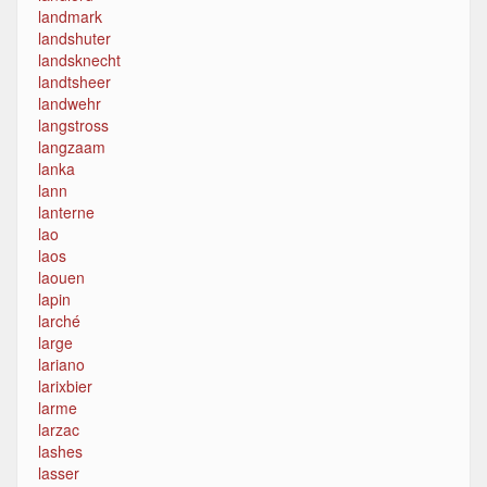
landmark
landshuter
landsknecht
landtsheer
landwehr
langstross
langzaam
lanka
lann
lanterne
lao
laos
laouen
lapin
larché
large
lariano
larixbier
larme
larzac
lashes
lasser