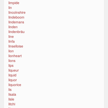
limpide
lin
lincolnshire
lindeboom
lindemans
linden
lindenbräu
line
linfa
linselloise
lion
lionheart
lions
lips
liqueur
liquid
liquor
liquorice
lis
lisala
lisle
litchi