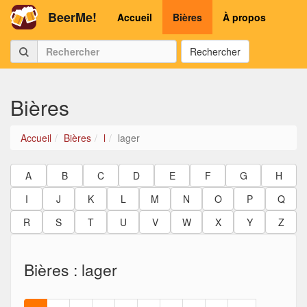
BeerMe!
Accueil
Bières
À propos
Rechercher
Bières
Accueil
Bières
l
lager
A
B
C
D
E
F
G
H
I
J
K
L
M
N
O
P
Q
R
S
T
U
V
W
X
Y
Z
Bières : lager