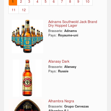
1
2
3
4
5
6
7
8
9
10
11
12
Adnams Southwold Jack Brand
Dry Hopped Lager
Brasserie:
Adnams
Pays:
Royaume-uni
Afanasy Dark
Brasserie:
Afanasy
Pays:
Russie
Alhambra Negra
Brasserie:
Grupo Cervezas
Alhambra S.L.