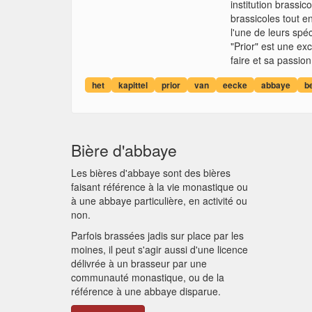
institution brassi
brassicoles tout e
l'une de leurs spé
"Prior" est une ex
faire et sa passion
het
kapittel
prior
van
eecke
abbaye
b
Bière d'abbaye
Les bières d'abbaye sont des bières
faisant référence à la vie monastique ou
à une abbaye particulière, en activité ou
non.
Parfois brassées jadis sur place par les
moines, il peut s'agir aussi d'une licence
délivrée à un brasseur par une
communauté monastique, ou de la
référence à une abbaye disparue.