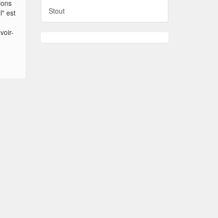
ions
Stout
l" est
a
voir-