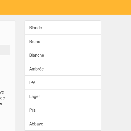
Blonde
Brune
Blanche
Ambrée
IPA
ive
Lager
 de
ts
Pils
Abbaye