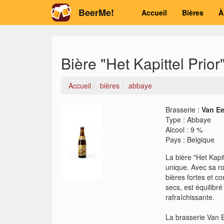
BeerMe!
Accueil
Bières
À
Bière "Het Kapittel Prior
Accueil
bières
abbaye
Brasserie :
Van E
Type
:
Abbaye
Alcool
:
9 %
Pays
:
Belgique
La bière "Het Kapi
unique. Avec sa r
bières fortes et c
secs, est équilibr
rafraîchissante.
La brasserie Van E