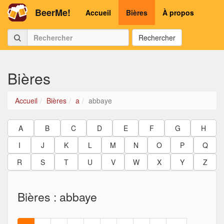
BeerMe!
Accueil
Bières
À propos
Rechercher
Bières
Accueil
Bières
a
abbaye
A
B
C
D
E
F
G
H
I
J
K
L
M
N
O
P
Q
R
S
T
U
V
W
X
Y
Z
Bières : abbaye