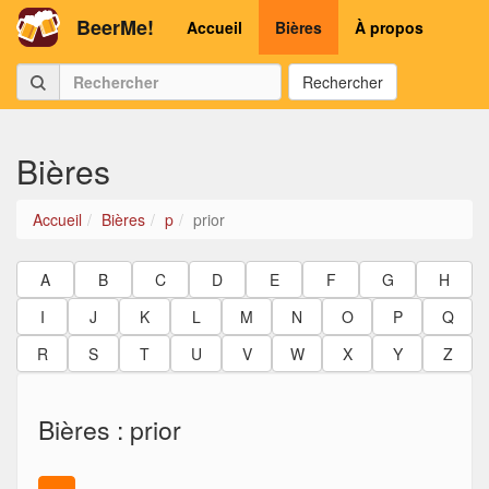
BeerMe!
Accueil
Bières
À propos
Rechercher
Bières
Accueil
Bières
p
prior
A
B
C
D
E
F
G
H
I
J
K
L
M
N
O
P
Q
R
S
T
U
V
W
X
Y
Z
Bières : prior