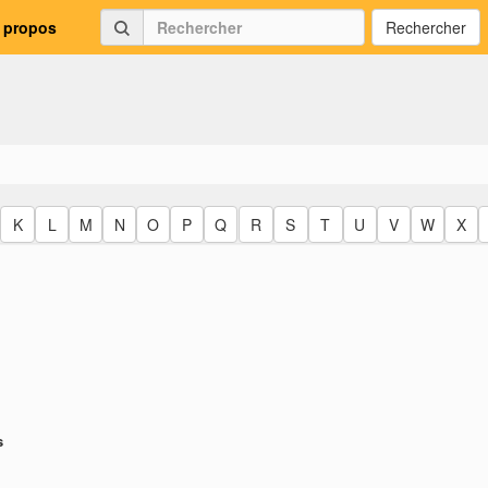
 propos
Rechercher
K
L
M
N
O
P
Q
R
S
T
U
V
W
X
s