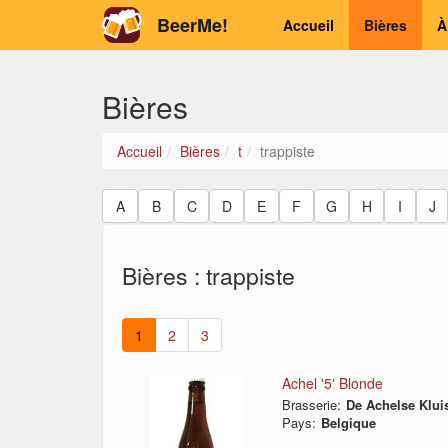
BeerMe!
Accueil
Bières
À
Bières
Accueil
Bières
t
trappiste
A
B
C
D
E
F
G
H
I
J
Bières : trappiste
1
2
3
Achel '5' Blonde
Brasserie:
De Achelse Klui
Pays:
Belgique