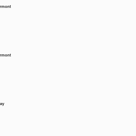
rmont
rmont
ay