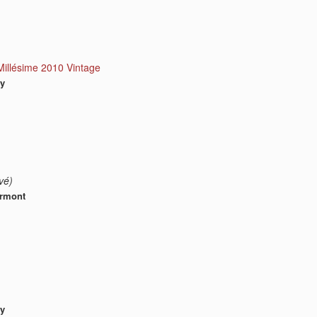
illésime 2010 Vintage
ay
vé)
rmont
ay