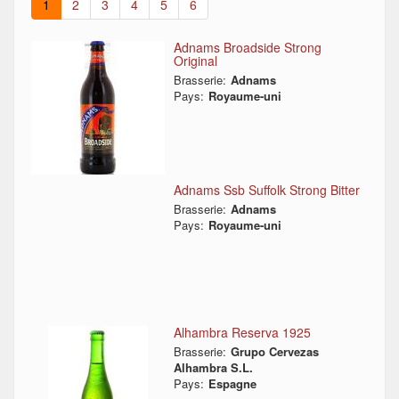
1
2
3
4
5
6
Adnams Broadside Strong
Original
Brasserie:
Adnams
Pays:
Royaume-uni
Adnams Ssb Suffolk Strong Bitter
Brasserie:
Adnams
Pays:
Royaume-uni
Alhambra Reserva 1925
Brasserie:
Grupo Cervezas
Alhambra S.L.
Pays:
Espagne