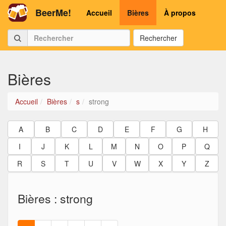
BeerMe!
Accueil
Bières
À propos
Rechercher
Bières
Accueil
Bières
s
strong
A
B
C
D
E
F
G
H
I
J
K
L
M
N
O
P
Q
R
S
T
U
V
W
X
Y
Z
Bières : strong