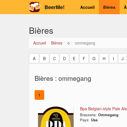
BeerMe!
Accueil
Bières
À
Bières
Accueil
Bières
o
ommegang
A
B
C
D
E
F
G
H
I
J
Bières : ommegang
1
Bpa Belgian-style Pale Ale
Brasserie:
Ommegang
Pays:
Usa