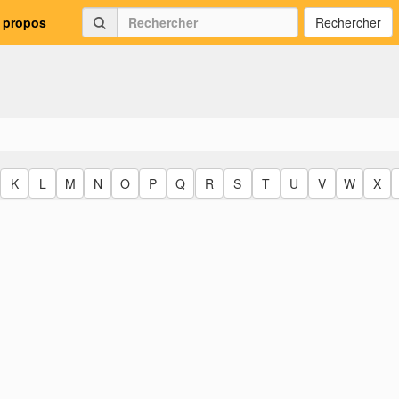
 propos
Rechercher
K
L
M
N
O
P
Q
R
S
T
U
V
W
X