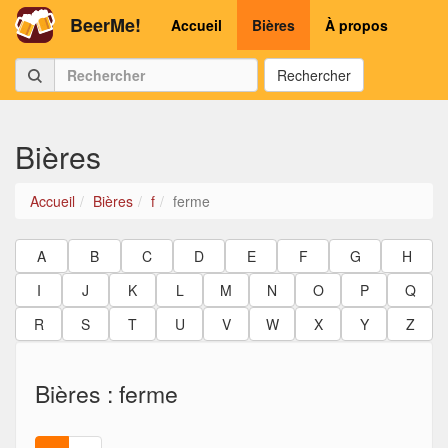
BeerMe!
Accueil
Bières
À propos
Rechercher
Bières
Accueil
Bières
f
ferme
A
B
C
D
E
F
G
H
I
J
K
L
M
N
O
P
Q
R
S
T
U
V
W
X
Y
Z
Bières : ferme