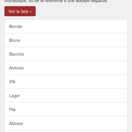
monastique, ou de la référence à une abbaye disparue.
Voir la liste »
Blonde
Brune
Blanche
Ambrée
IPA
Lager
Pils
Abbaye