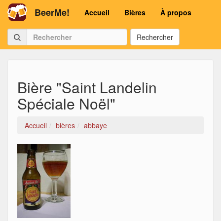
BeerMe!
Accueil
Bières
À propos
Rechercher
Bière "Saint Landelin
Spéciale Noël"
Accueil
bières
abbaye