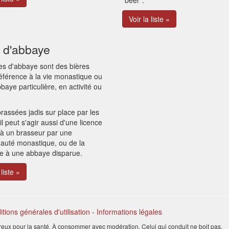
"beer".
Voir la liste »
e d'abbaye
es d'abbaye sont des bières
référence à la vie monastique ou
baye particulière, en activité ou
brassées jadis sur place par les
il peut s'agir aussi d'une licence
 à un brasseur par une
uté monastique, ou de la
ce à une abbaye disparue.
 liste »
tions générales d'utilisation
-
Informations légales
reux pour la santé. À consommer avec modération. Celui qui conduit ne boit pas.