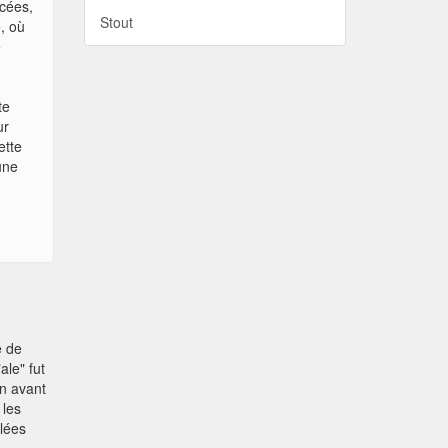
icées,
Stout
é, où
e
te
ur
ette
une
e de
ale" fut
en avant
 les
lées