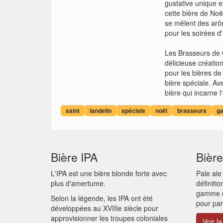
gustative unique e
cette bière de Noë
se mêlent des arôm
pour les soirées d
Les Brasseurs de G
délicieuse créatio
pour les bières de
bière spéciale. Ave
bière qui incarne l
saint
landelin
spéciale
noël
brasseurs
ga
Bière IPA
Bière
L'IPA est une bière blonde forte avec
Pale ale
plus d'amertume.
définiti
gamme de
Selon la légende, les IPA ont été
pour par
développées au XVIIIe siècle pour
approvisionner les troupes coloniales
Voir la