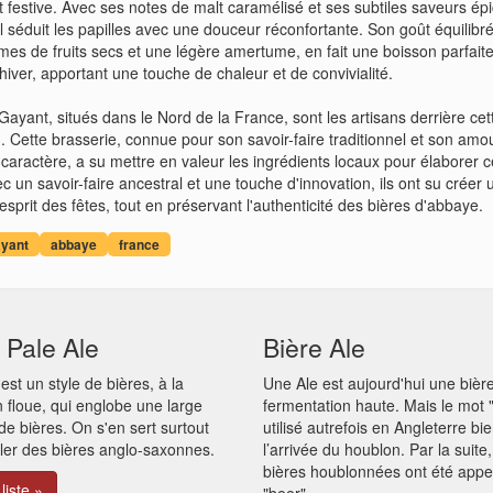
t festive. Avec ses notes de malt caramélisé et ses subtiles saveurs ép
l séduit les papilles avec une douceur réconfortante. Son goût équilibr
es de fruits secs et une légère amertume, en fait une boisson parfait
'hiver, apportant une touche de chaleur et de convivialité.
ayant, situés dans le Nord de la France, sont les artisans derrière cet
n. Cette brasserie, connue pour son savoir-faire traditionnel et son amo
 caractère, a su mettre en valeur les ingrédients locaux pour élaborer c
c un savoir-faire ancestral et une touche d'innovation, ils ont su créer 
'esprit des fêtes, tout en préservant l'authenticité des bières d'abbaye.
yant
abbaye
france
 Pale Ale
Bière Ale
 est un style de bières, à la
Une Ale est aujourd'hui une bièr
on floue, qui englobe une large
fermentation haute. Mais le mot "
 bières. On s'en sert surtout
utilisé autrefois en Angleterre bi
ler des bières anglo-saxonnes.
l’arrivée du houblon. Par la suite,
bières houblonnées ont été appe
 liste »