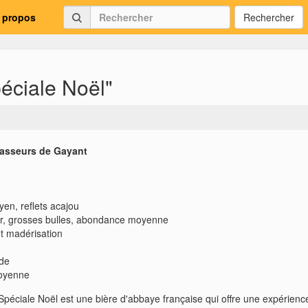
 propos
Rechercher
péciale Noël"
rasseurs de Gayant
en, reflets acajou
ir, grosses bulles, abondance moyenne
t madérisation
ide
oyenne
Spéciale Noël est une bière d'abbaye française qui offre une expérienc