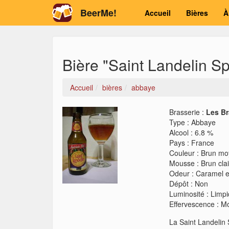
BeerMe!
Accueil
Bières
À
Bière "Saint Landelin S
Accueil
bières
abbaye
Brasserie :
Les B
Type
:
Abbaye
Alcool
:
6.8 %
Pays
:
France
Couleur
:
Brun moy
Mousse
:
Brun cla
Odeur
:
Caramel e
Dépôt
:
Non
Luminosité
:
Limp
Effervescence
:
M
La Saint Landelin 