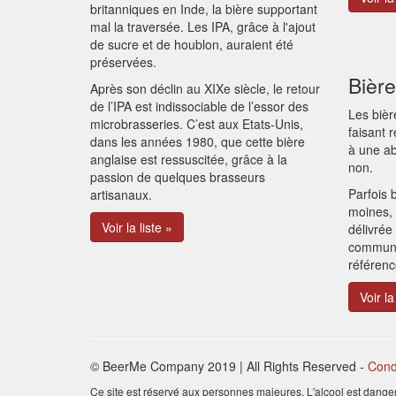
britanniques en Inde, la bière supportant
mal la traversée. Les IPA, grâce à l'ajout
de sucre et de houblon, auraient été
préservées.
Bièr
Après son déclin au XIXe siècle, le retour
de l’IPA est indissociable de l’essor des
Les bièr
microbrasseries. C’est aux Etats-Unis,
faisant 
dans les années 1980, que cette bière
à une ab
anglaise est ressuscitée, grâce à la
non.
passion de quelques brasseurs
Parfois 
artisanaux.
moines, 
Voir la liste »
délivrée
communa
référen
Voir la
© BeerMe Company 2019 | All Rights Reserved
-
Condi
Ce site est réservé aux personnes majeures. L'alcool est dange