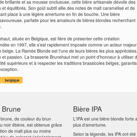
e brillante et sa mousse onctueuse, cette bière artisanale dévoile des
t équilibrés. Son goût subtil allie des notes de malt caramélisé et de
ssant place à une légère amertume en fin de bouche. Une bière
 savoureuse, parfaite pour les amateurs de bières blondes recherchant
é.
haut, située en Belgique, est fière de présenter cette création
ondée en 1997, elle s'est rapidement imposée comme un acteur majeur
e belge. La Ramée Blonde est l'une de leurs bières les plus appréciées
 et passion. La brasserie Brunehaut met un point d'honneur à utiliser 
lité supérieure et à respecter les traditions brassicoles belges, garanti
exception.
belgique
e Brune
Bière IPA
 brune, de couleur du brun
L'IPA est une bière blonde forte 
u noir ébène, est obtenue grâce
plus d'amertume.
sation de malt plus ou moins
Selon la légende, les IPA ont été