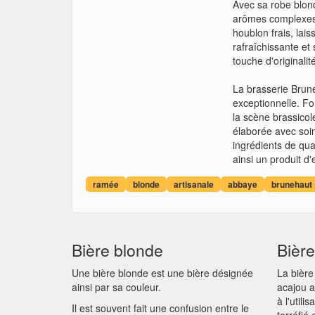
Avec sa robe blond
arômes complexes e
houblon frais, lai
rafraîchissante et
touche d'originalit
La brasserie Brune
exceptionnelle. F
la scène brassicol
élaborée avec soin
ingrédients de qua
ainsi un produit d'
ramée
blonde
artisanale
abbaye
brunehaut
Bière blonde
Bièr
Une bière blonde est une bière désignée
La bière
ainsi par sa couleur.
acajou a
à l'utili
Il est souvent fait une confusion entre le