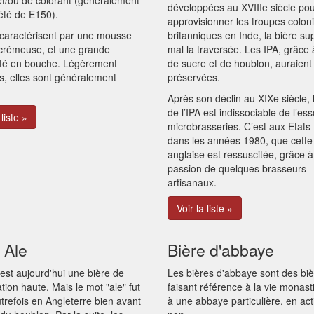
 et/ou de colorant (généralement
développées au XVIIIe siècle po
été de E150).
approvisionner les troupes colon
 caractérisent par une mousse
britanniques en Inde, la bière su
 crémeuse, et une grande
mal la traversée. Les IPA, grâce à
ité en bouche. Légèrement
de sucre et de houblon, auraient
s, elles sont généralement
préservées.
Après son déclin au XIXe siècle, 
de l’IPA est indissociable de l’es
 liste »
microbrasseries. C’est aux Etats
dans les années 1980, que cette
anglaise est ressuscitée, grâce à
passion de quelques brasseurs
artisanaux.
Voir la liste »
 Ale
Bière d'abbaye
est aujourd'hui une bière de
Les bières d'abbaye sont des bi
tion haute. Mais le mot "ale" fut
faisant référence à la vie monas
autrefois en Angleterre bien avant
à une abbaye particulière, en act