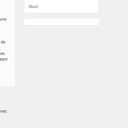
Stout
 une
 de
,
des
ssant
avec