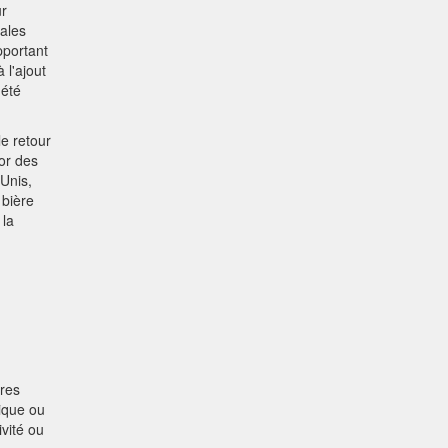
ur
iales
pportant
 l'ajout
 été
le retour
sor des
-Unis,
 bière
 la
ères
tique ou
ivité ou