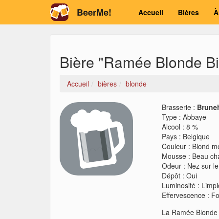
BeerMe!
Accueil
Bières
À
Bière "Ramée Blonde Bi
Accueil
bières
blonde
Brasserie :
Brune
Type
:
Abbaye
Alcool
:
8 %
Pays
:
Belgique
Couleur
:
Blond m
Mousse
:
Beau cha
Odeur
:
Nez sur le
Dépôt
:
Oui
Luminosité
:
Limp
Effervescence
:
Fo
La Ramée Blonde e