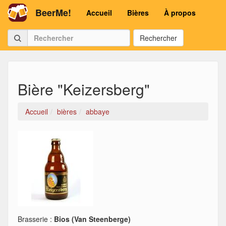
BeerMe!
Accueil
Bières
À propos
Rechercher
Bière "Keizersberg"
Accueil
bières
abbaye
Brasserie :
Bios (Van Steenberge)