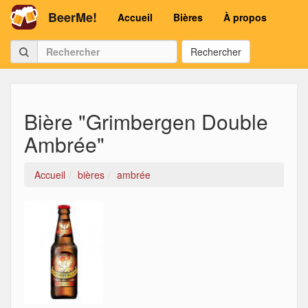
BeerMe!
Accueil
Bières
À propos
Rechercher
Bière "Grimbergen Double
Ambrée"
Accueil
bières
ambrée