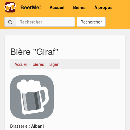
BeerMe!
Accueil
Bières
À propos
Rechercher
Bière "Giraf"
Accueil
bières
lager
Brasserie :
Albani