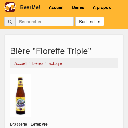
BeerMe!
Accueil
Bières
À propos
Rechercher
Bière "Floreffe Triple"
Accueil
bières
abbaye
Brasserie :
Lefebvre