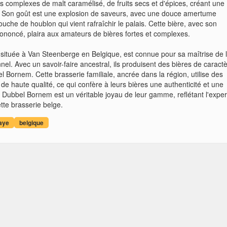
 complexes de malt caramélisé, de fruits secs et d'épices, créant une
. Son goût est une explosion de saveurs, avec une douce amertume
ouche de houblon qui vient rafraîchir le palais. Cette bière, avec son
ononcé, plaira aux amateurs de bières fortes et complexes.
 située à Van Steenberge en Belgique, est connue pour sa maîtrise de l
nnel. Avec un savoir-faire ancestral, ils produisent des bières de caract
el Bornem. Cette brasserie familiale, ancrée dans la région, utilise des
 de haute qualité, ce qui confère à leurs bières une authenticité et une
a Dubbel Bornem est un véritable joyau de leur gamme, reflétant l'exper
ette brasserie belge.
aye
belgique