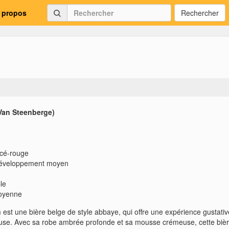
 propos
Rechercher
Van Steenberge)
ncé-rouge
développement moyen
le
oyenne
est une bière belge de style abbaye, qui offre une expérience gustativ
use. Avec sa robe ambrée profonde et sa mousse crémeuse, cette biè