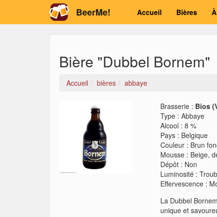
BeerMe!
Accueil
Bières
À
Bière "Dubbel Bornem"
Accueil
bières
abbaye
Brasserie :
Bios (
Type
:
Abbaye
Alcool
:
8 %
Pays
:
Belgique
Couleur
:
Brun fo
Mousse
:
Beige, 
Dépôt
:
Non
Luminosité
:
Troub
Effervescence
:
M
La Dubbel Bornem 
unique et savoure