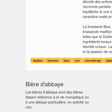
dévoile des arômes
harmonie parfaite
équilibrée et une t
caractère malté pr
La brasserie Bios,
brassicole traditio
telles que la Dubb
ingrédients locaux
identité unique. L
et la passion de c
dubbel
bornem
bios
van
steenberge
abb
Bière d'abbaye
Les bières d'abbaye sont des bières
faisant référence à la vie monastique ou
à une abbaye particulière, en activité ou
non.