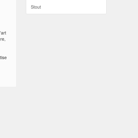
Stout
'art
ère,
tise