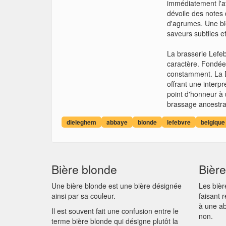
immédiatement l'at
dévoile des notes
d'agrumes. Une biè
saveurs subtiles et
La brasserie Lefeb
caractère. Fondée 
constamment. La D
offrant une inter
point d'honneur à 
brassage ancestral
dieleghem
abbaye
blonde
lefebvre
belgique
Bière blonde
Bièr
Une bière blonde est une bière désignée
Les bièr
ainsi par sa couleur.
faisant 
à une ab
Il est souvent fait une confusion entre le
non.
terme bière blonde qui désigne plutôt la