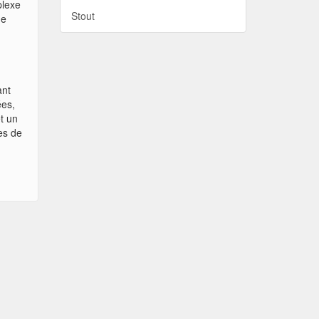
plexe
Stout
he
ant
ées,
t un
des de