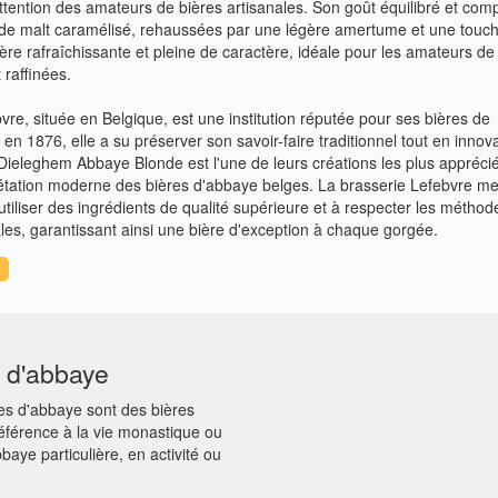
tention des amateurs de bières artisanales. Son goût équilibré et com
 de malt caramélisé, rehaussées par une légère amertume et une touc
re rafraîchissante et pleine de caractère, idéale pour les amateurs de
 raffinées.
vre, située en Belgique, est une institution réputée pour ses bières de
en 1876, elle a su préserver son savoir-faire traditionnel tout en innov
ieleghem Abbaye Blonde est l'une de leurs créations les plus appréci
prétation moderne des bières d'abbaye belges. La brasserie Lefebvre me
utiliser des ingrédients de qualité supérieure et à respecter les métho
es, garantissant ainsi une bière d'exception à chaque gorgée.
e d'abbaye
es d'abbaye sont des bières
référence à la vie monastique ou
baye particulière, en activité ou