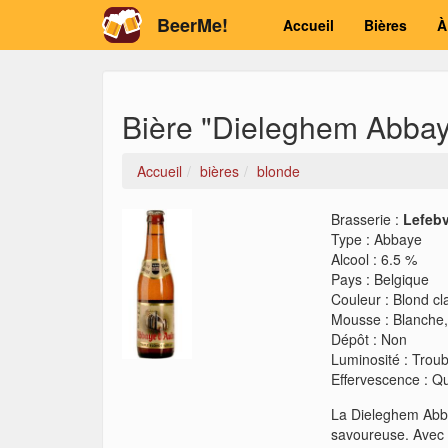
BeerMe!
Accueil
Bières
À
Bière "Dieleghem Abbay
Accueil
bières
blonde
Brasserie :
Lefeb
Type
:
Abbaye
Alcool
:
6.5 %
Pays
:
Belgique
Couleur
:
Blond cla
Mousse
:
Blanche
Dépôt
:
Non
Luminosité
:
Troub
Effervescence
:
Qu
La Dieleghem Abba
savoureuse. Avec s