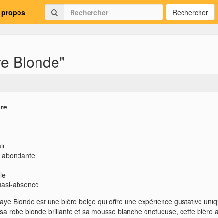
 propos
Rechercher
e Blonde"
vre
ir
, abondante
le
asi-absence
ye Blonde est une bière belge qui offre une expérience gustative uniq
a robe blonde brillante et sa mousse blanche onctueuse, cette bière at