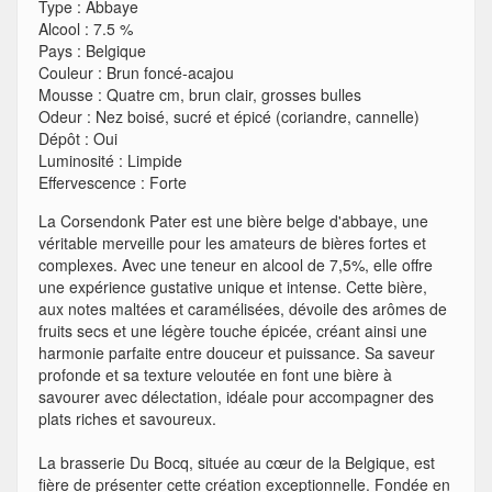
Type
:
Abbaye
Alcool
:
7.5 %
Pays
:
Belgique
Couleur
:
Brun foncé-acajou
Mousse
:
Quatre cm, brun clair, grosses bulles
Odeur
:
Nez boisé, sucré et épicé (coriandre, cannelle)
Dépôt
:
Oui
Luminosité
:
Limpide
Effervescence
:
Forte
La Corsendonk Pater est une bière belge d'abbaye, une
véritable merveille pour les amateurs de bières fortes et
complexes. Avec une teneur en alcool de 7,5%, elle offre
une expérience gustative unique et intense. Cette bière,
aux notes maltées et caramélisées, dévoile des arômes de
fruits secs et une légère touche épicée, créant ainsi une
harmonie parfaite entre douceur et puissance. Sa saveur
profonde et sa texture veloutée en font une bière à
savourer avec délectation, idéale pour accompagner des
plats riches et savoureux.
La brasserie Du Bocq, située au cœur de la Belgique, est
fière de présenter cette création exceptionnelle. Fondée en