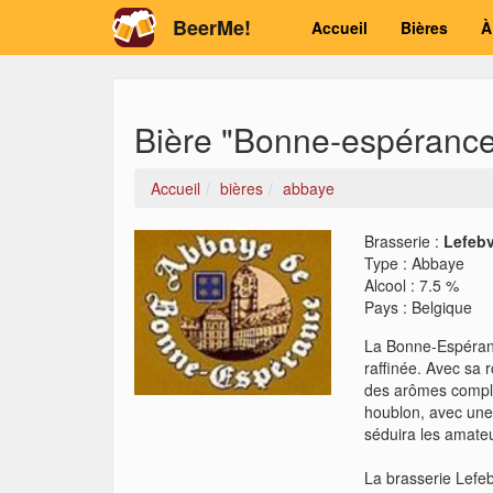
BeerMe!
Accueil
Bières
À
Bière "Bonne-espéranc
Accueil
bières
abbaye
Brasserie :
Lefeb
Type
:
Abbaye
Alcool
:
7.5 %
Pays
:
Belgique
La Bonne-Espéranc
raffinée. Avec sa 
des arômes complex
houblon, avec une
séduira les amateu
La brasserie Lefeb