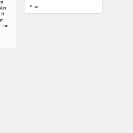
nt
Stout
plus
 et
ge
ption.