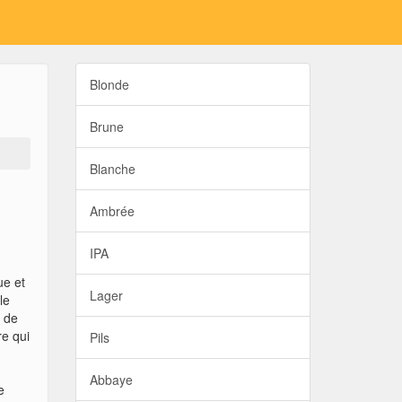
Blonde
Brune
Blanche
Ambrée
IPA
ue et
Lager
le
t de
re qui
Pils
Abbaye
e