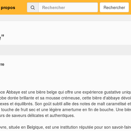
 propos
Rechercher
e"
vre
e Abbaye est une bière belge qui offre une expérience gustative uniq
robe dorée brillante et sa mousse crémeuse, cette bière d'abbaye dévoi
es et équilibrés. Son goût subtil allie des notes de malt caramélisé e
 touche de fruit sec et une légère amertume en fin de bouche. Une biè
rs de saveurs délicates et authentiques.
vre, située en Belgique, est une institution réputée pour son savoir-fair