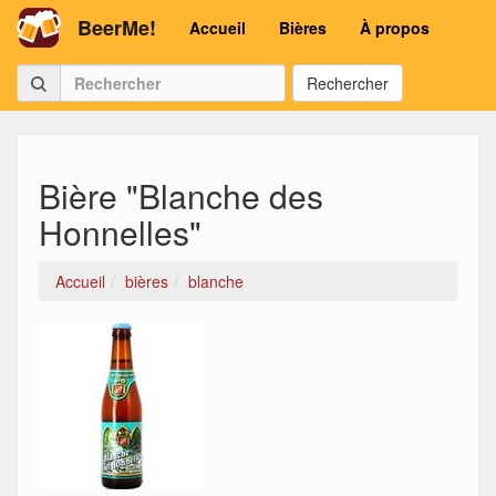
BeerMe!
Accueil
Bières
À propos
Rechercher
Bière "Blanche des
Honnelles"
Accueil
bières
blanche