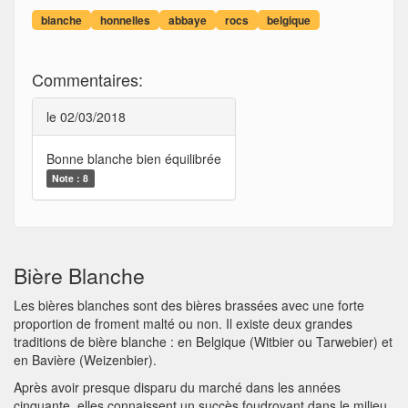
blanche
honnelles
abbaye
rocs
belgique
Commentaires:
le 02/03/2018
Bonne blanche bien équilibrée
Note : 8
Bière Blanche
Les bières blanches sont des bières brassées avec une forte
proportion de froment malté ou non. Il existe deux grandes
traditions de bière blanche : en Belgique (Witbier ou Tarwebier) et
en Bavière (Weizenbier).
Après avoir presque disparu du marché dans les années
cinquante, elles connaissent un succès foudroyant dans le milieu