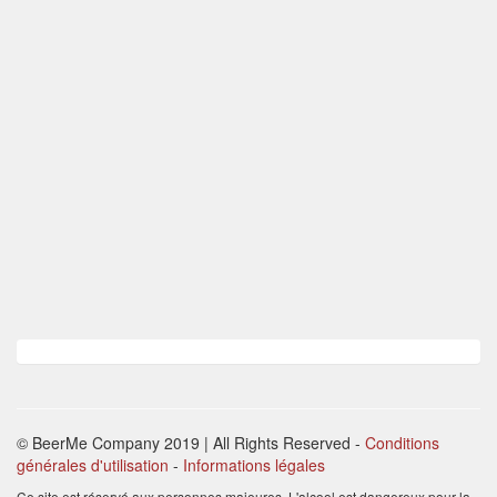
© BeerMe Company 2019 | All Rights Reserved
-
Conditions
générales d'utilisation
-
Informations légales
Ce site est réservé aux personnes majeures. L'alcool est dangereux pour la