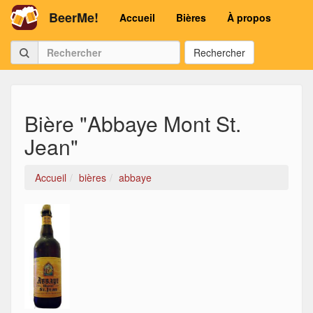
BeerMe!
Accueil
Bières
À propos
Rechercher
Bière "Abbaye Mont St.
Jean"
Accueil
bières
abbaye