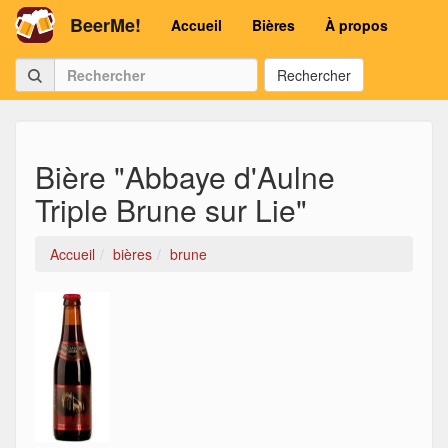
BeerMe!
Accueil
Bières
À propos
Rechercher
Bière "Abbaye d'Aulne
Triple Brune sur Lie"
Accueil
bières
brune