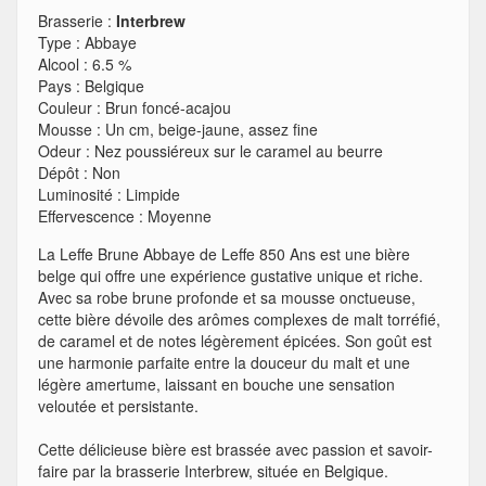
Brasserie :
Interbrew
Type
:
Abbaye
Alcool
:
6.5 %
Pays
:
Belgique
Couleur
:
Brun foncé-acajou
Mousse
:
Un cm, beige-jaune, assez fine
Odeur
:
Nez poussiéreux sur le caramel au beurre
Dépôt
:
Non
Luminosité
:
Limpide
Effervescence
:
Moyenne
La Leffe Brune Abbaye de Leffe 850 Ans est une bière
belge qui offre une expérience gustative unique et riche.
Avec sa robe brune profonde et sa mousse onctueuse,
cette bière dévoile des arômes complexes de malt torréfié,
de caramel et de notes légèrement épicées. Son goût est
une harmonie parfaite entre la douceur du malt et une
légère amertume, laissant en bouche une sensation
veloutée et persistante.
Cette délicieuse bière est brassée avec passion et savoir-
faire par la brasserie Interbrew, située en Belgique.