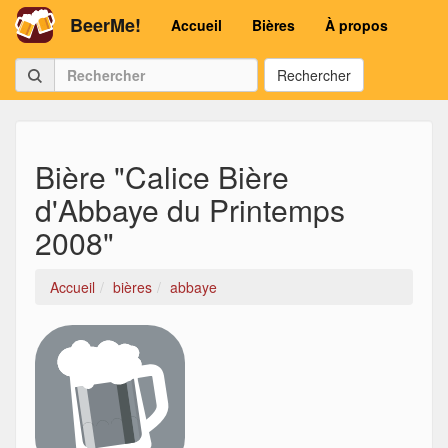
BeerMe!
Accueil
Bières
À propos
Rechercher
Bière "Calice Bière
d'Abbaye du Printemps
2008"
Accueil
bières
abbaye