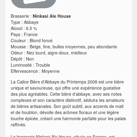
Brasserie :
Ninkasi Ale House
Type
:
Abbaye
Alcool
:
6.5 %
Pays
:
France
Couleur
:
Blond foncé
Mousse
:
Beige, fine, bulles moyennes, peu abondante
Odeur
:
Nez lourd, aigre-doux, mielleux
Dépôt
:
Non
Luminosité
:
Trouble
Effervescence
:
Moyenne
La Calice Bière d'Abbaye du Printemps 2008 est une bière
unique et savoureuse, qui offre une expérience gustative
des plus agréables. Cette bière d'abbaye, avec ses notes
complexes et son caractère distinctif, séduira les amateurs
de bières artisanales. Son goût subtil, aux accents de malt
et de houblon, dévoile des arômes floraux et une légère
touche épicée, créant une harmonie parfaite pour les palais
raffinés.
La brasserie Ninkasi Ale House, située en France, est