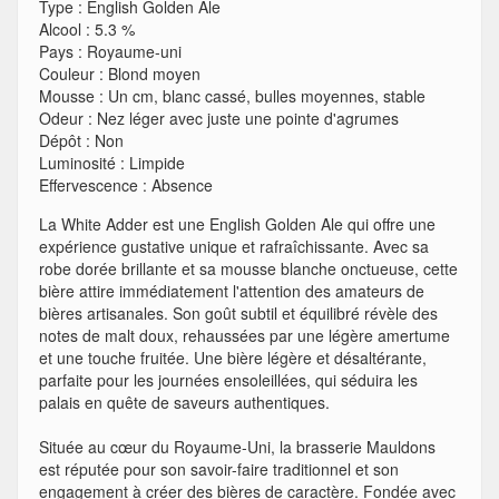
Type
:
English Golden Ale
Alcool
:
5.3 %
Pays
:
Royaume-uni
Couleur
:
Blond moyen
Mousse
:
Un cm, blanc cassé, bulles moyennes, stable
Odeur
:
Nez léger avec juste une pointe d'agrumes
Dépôt
:
Non
Luminosité
:
Limpide
Effervescence
:
Absence
La White Adder est une English Golden Ale qui offre une
expérience gustative unique et rafraîchissante. Avec sa
robe dorée brillante et sa mousse blanche onctueuse, cette
bière attire immédiatement l'attention des amateurs de
bières artisanales. Son goût subtil et équilibré révèle des
notes de malt doux, rehaussées par une légère amertume
et une touche fruitée. Une bière légère et désaltérante,
parfaite pour les journées ensoleillées, qui séduira les
palais en quête de saveurs authentiques.
Située au cœur du Royaume-Uni, la brasserie Mauldons
est réputée pour son savoir-faire traditionnel et son
engagement à créer des bières de caractère. Fondée avec