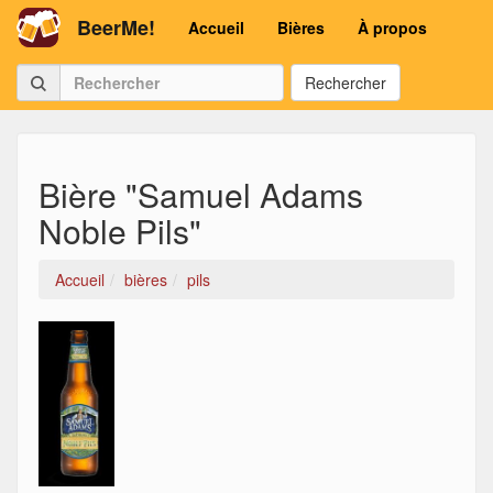
BeerMe!
Accueil
Bières
À propos
Rechercher
Bière "Samuel Adams
Noble Pils"
Accueil
bières
pils