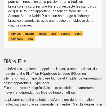
pour son innovation et sa passion pour la tradition
brassicole, a su créer une bière qui respecte les standards
de qualité tout en apportant une touche moderne. La
Samuel Adams Noble Pils est un hommage à l'héritage
brassicole américain, avec une touche de noblesse dans
chaque gorgée.
samuel
adams
noble
pils
boston
beer
company
usa
Bière Pils
La bière pils, également appelée pilsener, pilsen ou pilsner, du
nom de la ville Plzeň en République tchèque (Pilsen en
allemand), est un type de bière blonde et limpide, de fermentation
basse apparenté au type lager.
Elle titre environ 5 degrés d'alcool et possède une amertume
moyenne, dépendant du type de houblon utilisé.
La pilsener se boit plus fraîche qu'une bière de fermentation
haute, mais non glacée, généralement entre 10 et 12 degrés, afin