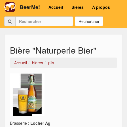
BeerMe!
Accueil
Bières
À propos
Rechercher
Bière "Naturperle Bier"
Accueil
bières
pils
Brasserie :
Locher Ag