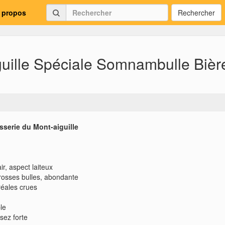
 propos
Rechercher
guille Spéciale Somnambulle Bièr
sserie du Mont-aiguille
ir, aspect laiteux
rosses bulles, abondante
réales crues
le
sez forte