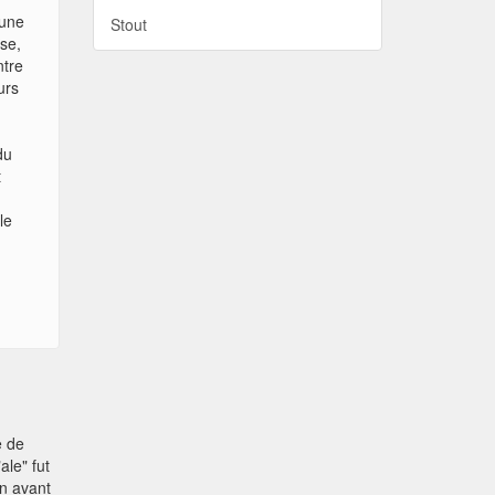
 une
Stout
use,
ntre
urs
du
t
le
e de
ale" fut
en avant