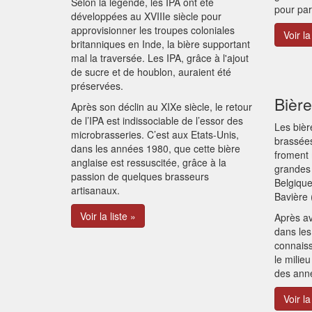
Selon la légende, les IPA ont été
pour par
développées au XVIIIe siècle pour
approvisionner les troupes coloniales
Voir la
britanniques en Inde, la bière supportant
mal la traversée. Les IPA, grâce à l'ajout
de sucre et de houblon, auraient été
préservées.
Bièr
Après son déclin au XIXe siècle, le retour
de l’IPA est indissociable de l’essor des
Les bièr
microbrasseries. C’est aux Etats-Unis,
brassées
dans les années 1980, que cette bière
froment 
anglaise est ressuscitée, grâce à la
grandes 
passion de quelques brasseurs
Belgique
artisanaux.
Bavière 
Voir la liste »
Après a
dans les
connais
le milie
des ann
Voir la