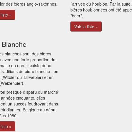
ler des bières anglo-saxonnes.
l’arrivée du houblon. Par la suite,
bières houblonnées ont été appe
 liste »
"beer".
Voir la liste »
e Blanche
es blanches sont des bières
 avec une forte proportion de
malté ou non. Il existe deux
traditions de bière blanche : en
 (Witbier ou Tarwebier) et en
(Weizenbier).
voir presque disparu du marché
 années cinquante, elles
sent un succès foudroyant dans
u étudiant en Belgique au début
ées 1980.
 liste »