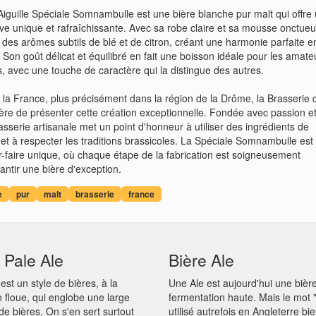
iguille Spéciale Somnambulle est une bière blanche pur malt qui offre
ve unique et rafraîchissante. Avec sa robe claire et sa mousse onctue
e des arômes subtils de blé et de citron, créant une harmonie parfaite e
. Son goût délicat et équilibré en fait une boisson idéale pour les amate
, avec une touche de caractère qui la distingue des autres.
la France, plus précisément dans la région de la Drôme, la Brasserie 
fière de présenter cette création exceptionnelle. Fondée avec passion e
rasserie artisanale met un point d'honneur à utiliser des ingrédients de
 et à respecter les traditions brassicoles. La Spéciale Somnambulle est 
ir-faire unique, où chaque étape de la fabrication est soigneusement
antir une bière d'exception.
e
pur
malt
brasserie
france
 Pale Ale
Bière Ale
 est un style de bières, à la
Une Ale est aujourd'hui une bièr
on floue, qui englobe une large
fermentation haute. Mais le mot "
 bières. On s'en sert surtout
utilisé autrefois en Angleterre bi