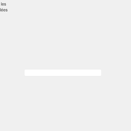
 les
lées