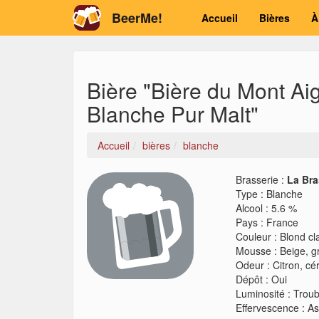
BeerMe!
Accueil
Bières
À
Bière "Bière du Mont Ai
Blanche Pur Malt"
Accueil
bières
blanche
Brasserie :
La Bra
Type
:
Blanche
Alcool
:
5.6 %
Pays
:
France
Couleur
:
Blond cla
Mousse
:
Beige, g
Odeur
:
Citron, cé
Dépôt
:
Oui
Luminosité
:
Troub
Effervescence
:
As