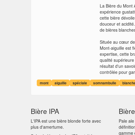
La Bière du Mont A
expérience gustati
cette bière dévoil
douceur et acidité
de bières blanches
Située au cœur de 
Mont-aiguille est 
expertise, cette b
qualité supérieure
résultat d'un savo
contrôlée pour gar
mont
aiguille
spéciale
somnambulle
blanch
Bière IPA
Bière
L'IPA est une bière blonde forte avec
Pale ale
plus d'amertume.
définiti
gamme de