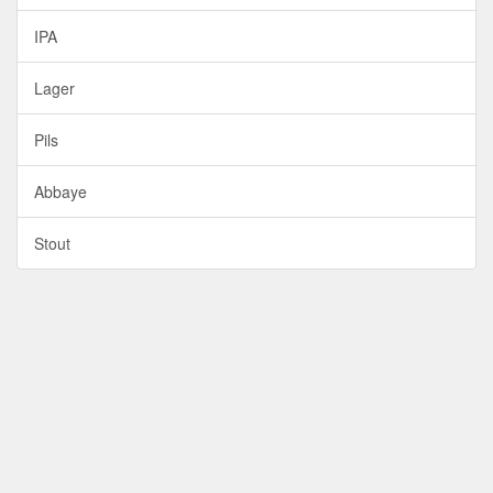
IPA
Lager
Pils
Abbaye
Stout