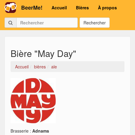
BeerMe!
Accueil
Bières
À propos
Rechercher
Bière "May Day"
Accueil
bières
ale
Brasserie :
Adnams