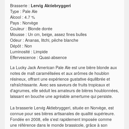
Brasserie :
Lervig Aktiebryggeri
Type
:
Pale Ale
Alcool
:
4.7 %
Pays
:
Norvège
Couleur
:
Blonde dorée
Mousse
:
Un cm, beige, assez fines bulles
Odeur
:
Ananas, litchi, pêche blanche
Dépôt
:
Non
Luminosité
:
Limpide
Effervescence
:
Quasi-absence
La Lucky Jack American Pale Ale est une bière blonde aux
notes de malt caramélisées et aux arômes de houblon
résineux, offrant une expérience gustative équilibrée et
rafraîchissante. Avec ses saveurs de fruits tropicaux et
d'agrumes, elle séduit les amateurs de bières houblonnées,
laissant en bouche une agréable amertume qui persiste.
La brasserie Lervig Aktiebryggeri, située en Norvège, est
connue pour ses bières artisanales de qualité supérieure.
Fondée en 2008, elle s'est rapidement imposée comme
une référence dans le monde brassicole, grâce à son