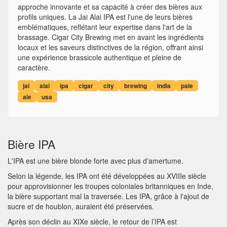
approche innovante et sa capacité à créer des bières aux
profils uniques. La Jai Alai IPA est l'une de leurs bières
emblématiques, reflétant leur expertise dans l'art de la
brassage. Cigar City Brewing met en avant les ingrédients
locaux et les saveurs distinctives de la région, offrant ainsi
une expérience brassicole authentique et pleine de
caractère.
jai
alai
ipa
cigar
city
brewing
india
pale
ale
usa
Bière IPA
L'IPA est une bière blonde forte avec plus d'amertume.
Selon la légende, les IPA ont été développées au XVIIIe siècle
pour approvisionner les troupes coloniales britanniques en Inde,
la bière supportant mal la traversée. Les IPA, grâce à l'ajout de
sucre et de houblon, auraient été préservées.
Après son déclin au XIXe siècle, le retour de l’IPA est