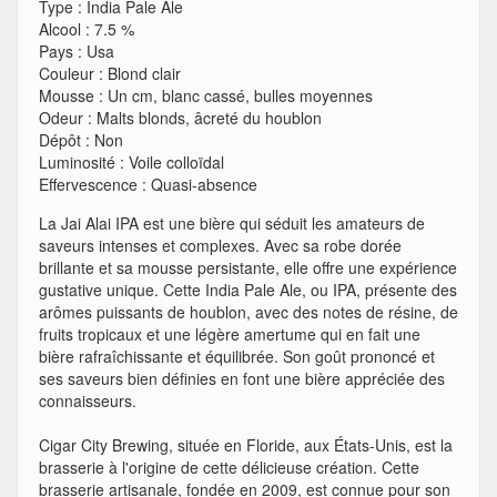
Type
:
India Pale Ale
Alcool
:
7.5 %
Pays
:
Usa
Couleur
:
Blond clair
Mousse
:
Un cm, blanc cassé, bulles moyennes
Odeur
:
Malts blonds, âcreté du houblon
Dépôt
:
Non
Luminosité
:
Voile colloïdal
Effervescence
:
Quasi-absence
La Jai Alai IPA est une bière qui séduit les amateurs de
saveurs intenses et complexes. Avec sa robe dorée
brillante et sa mousse persistante, elle offre une expérience
gustative unique. Cette India Pale Ale, ou IPA, présente des
arômes puissants de houblon, avec des notes de résine, de
fruits tropicaux et une légère amertume qui en fait une
bière rafraîchissante et équilibrée. Son goût prononcé et
ses saveurs bien définies en font une bière appréciée des
connaisseurs.
Cigar City Brewing, située en Floride, aux États-Unis, est la
brasserie à l'origine de cette délicieuse création. Cette
brasserie artisanale, fondée en 2009, est connue pour son