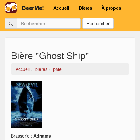
BeerMe!
Accueil
Bières
À propos
Rechercher
Bière "Ghost Ship"
Accueil
bières
pale
Brasserie :
Adnams