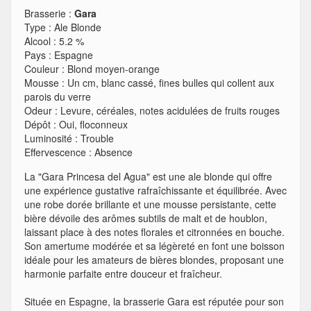
Brasserie :
Gara
Type
:
Ale Blonde
Alcool
:
5.2 %
Pays
:
Espagne
Couleur
:
Blond moyen-orange
Mousse
:
Un cm, blanc cassé, fines bulles qui collent aux
parois du verre
Odeur
:
Levure, céréales, notes acidulées de fruits rouges
Dépôt
:
Oui, floconneux
Luminosité
:
Trouble
Effervescence
:
Absence
La "Gara Princesa del Agua" est une ale blonde qui offre
une expérience gustative rafraîchissante et équilibrée. Avec
une robe dorée brillante et une mousse persistante, cette
bière dévoile des arômes subtils de malt et de houblon,
laissant place à des notes florales et citronnées en bouche.
Son amertume modérée et sa légèreté en font une boisson
idéale pour les amateurs de bières blondes, proposant une
harmonie parfaite entre douceur et fraîcheur.
Située en Espagne, la brasserie Gara est réputée pour son