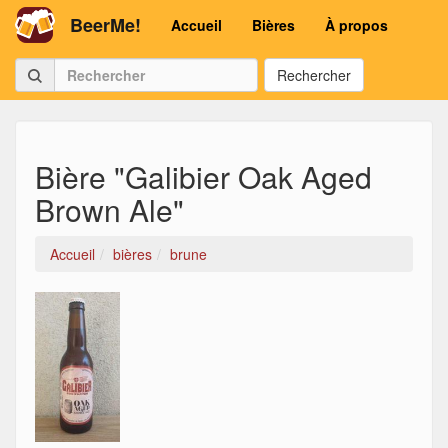
BeerMe!
Accueil
Bières
À propos
Rechercher
Bière "Galibier Oak Aged
Brown Ale"
Accueil
bières
brune