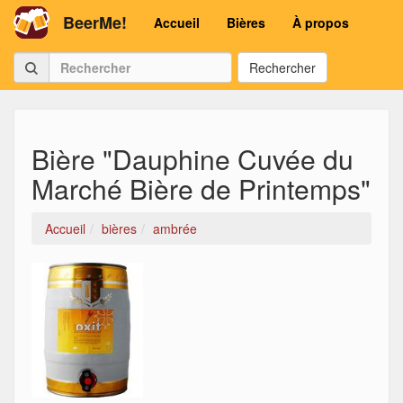
BeerMe!
Accueil
Bières
À propos
Rechercher
Bière "Dauphine Cuvée du
Marché Bière de Printemps"
Accueil
bières
ambrée