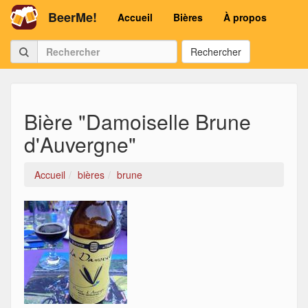
BeerMe!
Accueil
Bières
À propos
Rechercher
Bière "Damoiselle Brune
d'Auvergne"
Accueil
bières
brune