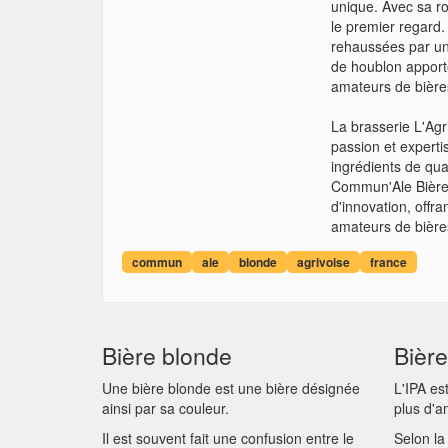
unique. Avec sa ro
le premier regard.
rehaussées par un
de houblon apporte
amateurs de bière
La brasserie L'Agr
passion et experti
ingrédients de qua
Commun'Ale Bière B
d'innovation, offra
amateurs de bières
commun
ale
blonde
agrivoise
france
Bière blonde
Bière
Une bière blonde est une bière désignée
L'IPA es
ainsi par sa couleur.
plus d'
Il est souvent fait une confusion entre le
Selon la