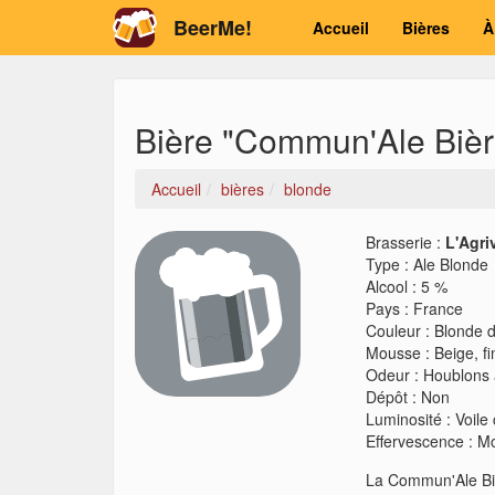
BeerMe!
Accueil
Bières
À
Bière "Commun'Ale Bièr
Accueil
bières
blonde
Brasserie :
L'Agri
Type
:
Ale Blonde
Alcool
:
5 %
Pays
:
France
Couleur
:
Blonde 
Mousse
:
Beige, fi
Odeur
:
Houblons 
Dépôt
:
Non
Luminosité
:
Voile 
Effervescence
:
Mo
La Commun'Ale Biè