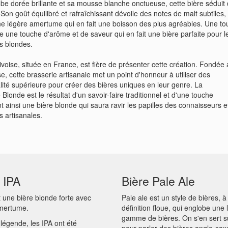
be dorée brillante et sa mousse blanche onctueuse, cette bière séduit
 Son goût équilibré et rafraîchissant dévoile des notes de malt subtiles,
e légère amertume qui en fait une boisson des plus agréables. Une t
 une touche d'arôme et de saveur qui en fait une bière parfaite pour l
s blondes.
ivoise, située en France, est fière de présenter cette création. Fondée
se, cette brasserie artisanale met un point d'honneur à utiliser des
lité supérieure pour créer des bières uniques en leur genre. La
londe est le résultat d'un savoir-faire traditionnel et d'une touche
nt ainsi une bière blonde qui saura ravir les papilles des connaisseurs e
 artisanales.
 IPA
Bière Pale Ale
t une bière blonde forte avec
Pale ale est un style de bières, à
amertume.
définition floue, qui englobe une 
gamme de bières. On s'en sert s
 légende, les IPA ont été