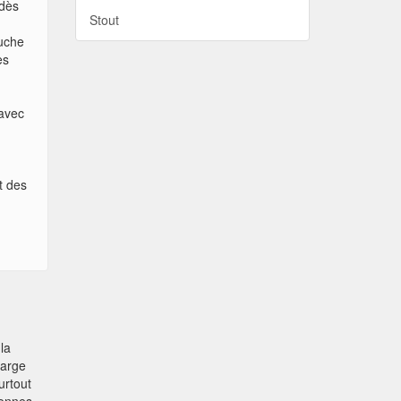
 dès
Stout
ouche
es
 avec
t des
 la
large
urtout