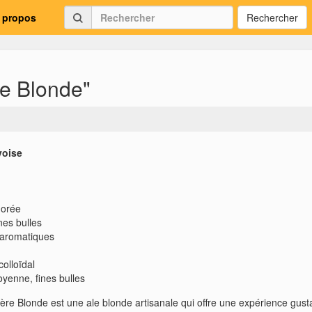
 propos
Rechercher
e Blonde"
voise
dorée
nes bulles
aromatiques
colloïdal
yenne, fines bulles
re Blonde est une ale blonde artisanale qui offre une expérience gust