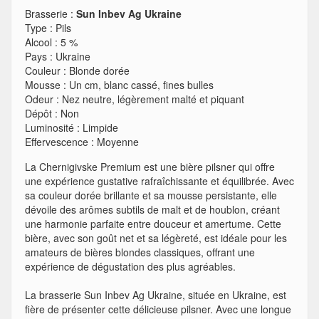
Brasserie :
Sun Inbev Ag Ukraine
Type
:
Pils
Alcool
:
5 %
Pays
:
Ukraine
Couleur
:
Blonde dorée
Mousse
:
Un cm, blanc cassé, fines bulles
Odeur
:
Nez neutre, légèrement malté et piquant
Dépôt
:
Non
Luminosité
:
Limpide
Effervescence
:
Moyenne
La Chernigivske Premium est une bière pilsner qui offre
une expérience gustative rafraîchissante et équilibrée. Avec
sa couleur dorée brillante et sa mousse persistante, elle
dévoile des arômes subtils de malt et de houblon, créant
une harmonie parfaite entre douceur et amertume. Cette
bière, avec son goût net et sa légèreté, est idéale pour les
amateurs de bières blondes classiques, offrant une
expérience de dégustation des plus agréables.
La brasserie Sun Inbev Ag Ukraine, située en Ukraine, est
fière de présenter cette délicieuse pilsner. Avec une longue