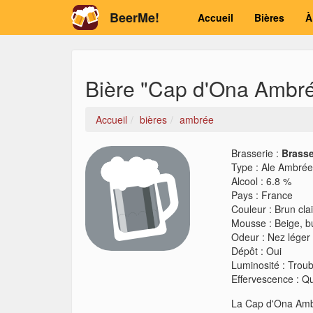
BeerMe!
Accueil
Bières
À
Bière "Cap d'Ona Ambr
Accueil
bières
ambrée
Brasserie :
Brasse
Type
:
Ale Ambré
Alcool
:
6.8 %
Pays
:
France
Couleur
:
Brun cla
Mousse
:
Beige, 
Odeur
:
Nez léger
Dépôt
:
Oui
Luminosité
:
Troub
Effervescence
:
Qu
La Cap d'Ona Ambr