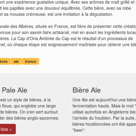
ant une expérience gustative unique. Avec ses arômes de malt grillé et
it les papilles avec une douceur équilibrée. Cette bière, avec sa robe
t sa mousse crémeuse, est une invitation à la dégustation.
anale des Albères, située en France, est fière de présenter cette créati
onnue pour son savoir-faire artisanal, met en avant les ingrédients loca
bières. La Cap d'Ona Ambrée du Cap est le résultat d'un processus de
nnel, où chaque étape est soigneusement maîtrisée pour obtenir une bi
bères
ale
france
 Pale Ale
Bière Ale
 est un style de bières, à la
Une Ale est aujourd'hui une bièr
on floue, qui englobe une large
fermentation haute. Mais le mot "
 bières. On s'en sert surtout
utilisé autrefois en Angleterre bi
ler des bières anglo-saxonnes.
l’arrivée du houblon. Par la suite,
bières houblonnées ont été appe
 liste »
"beer".