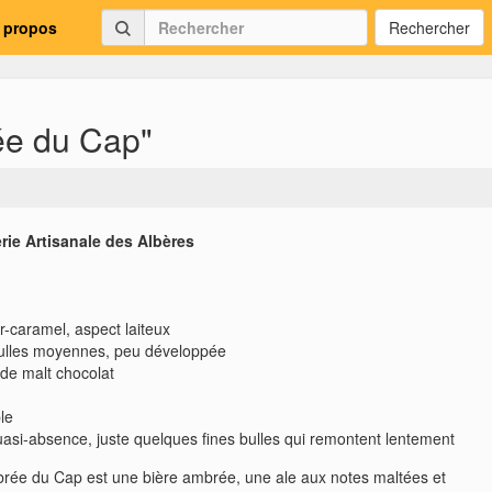
 propos
Rechercher
ée du Cap"
rie Artisanale des Albères
e
ir-caramel, aspect laiteux
bulles moyennes, peu développée
 de malt chocolat
le
asi-absence, juste quelques fines bulles qui remontent lentement
ée du Cap est une bière ambrée, une ale aux notes maltées et