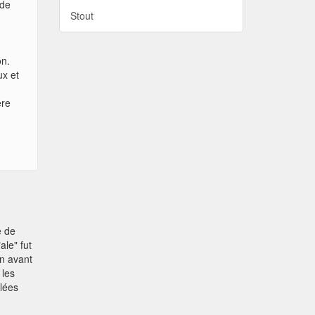
 de
Stout
on.
ux et
ère
e de
ale" fut
en avant
 les
lées