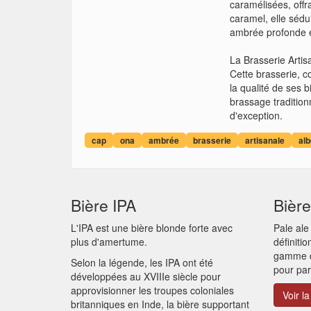
caramélisées, offr
caramel, elle sédu
ambrée profonde e
La Brasserie Artis
Cette brasserie, c
la qualité de ses 
brassage traditio
d'exception.
cap
ona
ambrée
brasserie
artisanale
al
Bière IPA
Bière
L'IPA est une bière blonde forte avec
Pale ale
plus d'amertume.
définiti
gamme de
Selon la légende, les IPA ont été
pour par
développées au XVIIIe siècle pour
approvisionner les troupes coloniales
Voir la
britanniques en Inde, la bière supportant