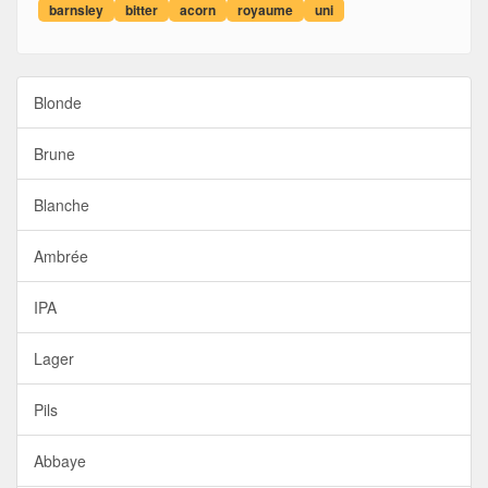
barnsley
bitter
acorn
royaume
uni
Blonde
Brune
Blanche
Ambrée
IPA
Lager
Pils
Abbaye