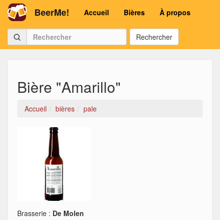
BeerMe!
Accueil
Bières
À propos
Rechercher
Bière "Amarillo"
Accueil
bières
pale
Brasserie :
De Molen