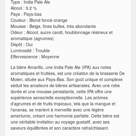
Type
:
India Pale Ale
Alcool
:
9.2 %
Pays
:
Pays-bas
Couleur
:
Blond foncé-orange
Mousse
:
Beige, fines bulles, très abondante
Odeur
:
Alcool, sucre candi, houblonnage résineux et
aromatique (agrumes)
Dépôt
:
Oui
Luminosité
:
Trouble
Effervescence
:
Moyenne
La bière Amarillo, une India Pale Ale (IPA) aux notes
aromatiques et fruitées, est une création de la brasserie De
Molen, située aux Pays-Bas. Son goût unique et complexe
séduit les amateurs de bières artisanales. Avec une robe
dorée et une mousse persistante, cette IPA offre une
expérience sensorielle exceptionnelle. Les arômes
d'agrumes et de fruits tropicaux, tels que la mangue et
l'ananas, se marient à merveille avec une légère
amertume, créant une harmonie parfaite. Cette bière est
une véritable invitation au voyage gustatif, avec ses
saveurs équilibrées et son caractère rafraîchissant.