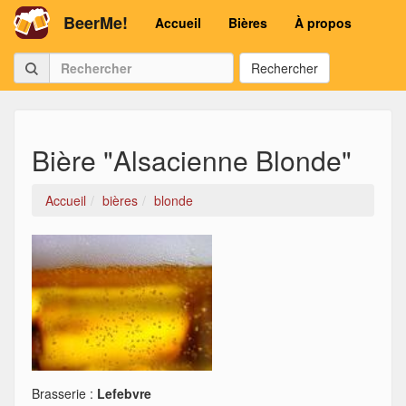
BeerMe!
Accueil
Bières
À propos
Rechercher
Bière "Alsacienne Blonde"
Accueil
bières
blonde
Brasserie :
Lefebvre