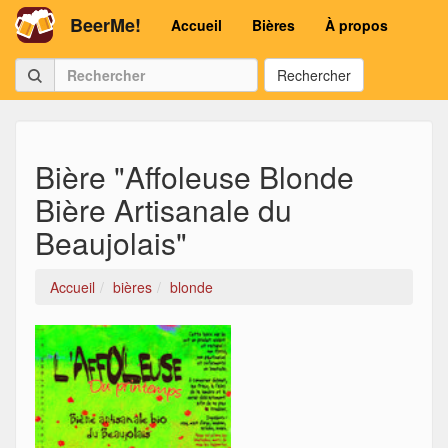
BeerMe!
Accueil
Bières
À propos
Rechercher
Bière "Affoleuse Blonde
Bière Artisanale du
Beaujolais"
Accueil
bières
blonde