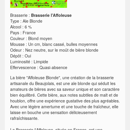
Brasserie :
Brasserie l'Affoleuse
Type
:
Ale Blonde
Alcool
:
6 %
Pays
:
France
Couleur
:
Blond moyen
Mousse
:
Un cm, blanc cassé, bulles moyennes
Odeur
:
Nez neutre, sur le moût de bière blonde
Dépôt
:
Oui
Luminosité
:
Limpide
Effervescence
:
Quasi-absence
La bière "Affoleuse Blonde", une création de la brasserie
artisanale du Beaujolais, est une ale blonde qui séduit les
amateurs de bières avec sa saveur unique et son caractère
bien équilibré. Cette bière, aux notes subtiles de malt et de
houblon, offre une expérience gustative des plus agréables.
Avec une légère amertume et une touche de fraîcheur, elle
laisse en bouche une sensation délicieusement
rafraîchissante.
La Brasserie l'Affoleuse, située en France, est une