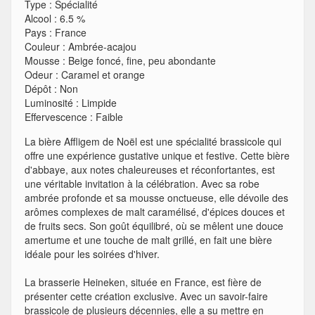
Type
:
Spécialité
Alcool
:
6.5 %
Pays
:
France
Couleur
:
Ambrée-acajou
Mousse
:
Beige foncé, fine, peu abondante
Odeur
:
Caramel et orange
Dépôt
:
Non
Luminosité
:
Limpide
Effervescence
:
Faible
La bière Affligem de Noël est une spécialité brassicole qui
offre une expérience gustative unique et festive. Cette bière
d'abbaye, aux notes chaleureuses et réconfortantes, est
une véritable invitation à la célébration. Avec sa robe
ambrée profonde et sa mousse onctueuse, elle dévoile des
arômes complexes de malt caramélisé, d'épices douces et
de fruits secs. Son goût équilibré, où se mêlent une douce
amertume et une touche de malt grillé, en fait une bière
idéale pour les soirées d'hiver.
La brasserie Heineken, située en France, est fière de
présenter cette création exclusive. Avec un savoir-faire
brassicole de plusieurs décennies, elle a su mettre en