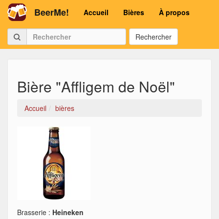
BeerMe!
Accueil
Bières
À propos
Rechercher
Bière "Affligem de Noël"
Accueil
bières
Brasserie :
Heineken