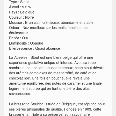
Type
:
Stout
Alcool
:
5.2 %
Pays
:
Belgique
Couleur
:
Noire
Mousse
:
Brun clair, crémeuse, abondante et stable
Odeur
:
Nez moelleux sur les malts foncés et les
édulcorants
Dépôt
:
Oui
Luminosité
:
Opaque
Effervescence
:
Quasi-absence
La Abeelsen Stout est une bière belge qui offre une
expérience gustative unique et intense. Avec sa robe
sombre et son col de mousse crémeux, cette stout dévoile
des arômes complexes de malt torréfié, de café et de
chocolat noir. Une fois en bouche, elle révèle une
amertume équilibrée, des notes de caramel et une finale
légèrement sucrée qui en font une bière des plus
savoureuses.
La brasserie Strubbe, située en Belgique, est réputée pour
ses bières artisanales de qualité. Fondée en 1903, cette
brasserie familiale a su préserver son savoir-faire