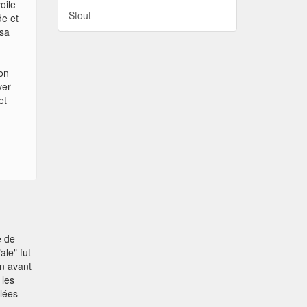
oile
Stout
de et
 sa
ion
ver
et
e
e de
ale" fut
en avant
 les
lées