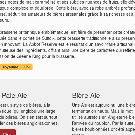
es notes de malt caramélisé et ses subtiles nuances de fruits, elle dév
tique complexe et équilibrée. Cette bière, avec sa robe ambrée profon
e, séduit les amateurs de bières artisanales grâce à sa richesse et à
eurs.
rasserie britannique emblématique, est fière de présenter cette créat
tuée dans le comté de Suffolk, cette brasserie traditionnelle a su préser
n innovant. La Abbot Reserve est le résultat d'un savoir-faire artisanal 
nutieuse des ingrédients, offrant ainsi une bière de caractère qui reflèt
passion de Greene King pour la brasserie.
royaume
uni
 Pale Ale
Bière Ale
 est un style de bières, à la
Une Ale est aujourd'hui une bièr
on floue, qui englobe une large
fermentation haute. Mais le mot "
 bières. On s'en sert surtout
utilisé autrefois en Angleterre bi
ler des bières anglo-saxonnes.
l’arrivée du houblon. Par la suite,
bières houblonnées ont été appe
 liste »