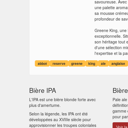
savoureuse. Avec s
une palette aroma
sa mousse crémeus
profondeur de sav
Greene King, une b
exceptionnelle. Si
son héritage tout e
d'une sélection mi
l'expertise et la 
abbot
reserve
greene
king
ale
anglaise
Bière IPA
Bière
L'IPA est une bière blonde forte avec
Pale ale
plus d'amertume.
définiti
gamme de
Selon la légende, les IPA ont été
pour par
développées au XVIIIe siècle pour
approvisionner les troupes coloniales
Voir la