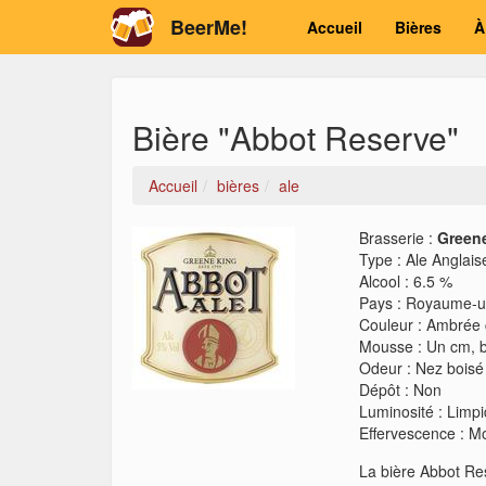
BeerMe!
Accueil
Bières
À
Bière "Abbot Reserve"
Accueil
bières
ale
Brasserie :
Green
Type
:
Ale Anglais
Alcool
:
6.5 %
Pays
:
Royaume-u
Couleur
:
Ambrée c
Mousse
:
Un cm, b
Odeur
:
Nez boisé 
Dépôt
:
Non
Luminosité
:
Limp
Effervescence
:
Mo
La bière Abbot Res