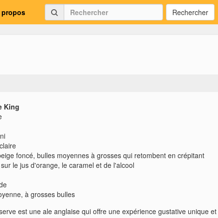
 propos
Rechercher
e King
e
ni
laire
eige foncé, bulles moyennes à grosses qui retombent en crépitant
sur le jus d'orange, le caramel et de l'alcool
ide
yenne, à grosses bulles
erve est une ale anglaise qui offre une expérience gustative unique et