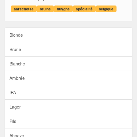
aarschotse
bruine
huyghe
spécialité
belgique
Blonde
Brune
Blanche
Ambrée
IPA
Lager
Pils
Abbaye