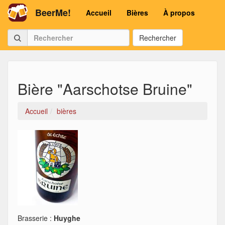
BeerMe!
Accueil
Bières
À propos
Rechercher
Bière "Aarschotse Bruine"
Accueil
bières
Brasserie :
Huyghe