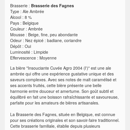
Brasserie :
Brasserie des Fagnes
Type
:
Ale Ambrée
Alcool
:
8 %
Pays
:
Belgique
Couleur
:
Ambrée
Mousse
:
Beige, fine, peu abondante
Odeur
:
Nez épicé : badiane, coriandre
Dépôt
:
Oui
Luminosité
:
Limpide
Effervescence
:
Moyenne
La bière "Insouciante Cuvée Agro 2004 (l')" est une ale
ambrée qui offre une expérience gustative unique et des
saveurs complexes. Avec ses notes de malt caramélisé et
ses accents fruités, cette bière présente une belle
harmonie entre douceur et amertume. Son goût subtil et
équilibré en fait une boisson rafraîchissante et savoureuse,
parfaite pour les amateurs de bières artisanales.
La Brasserie des Fagnes, située en Belgique, est connue
pour ses créations originales et son savoir-faire traditionnel.
Cette brasserie familiale, établie depuis plusieurs